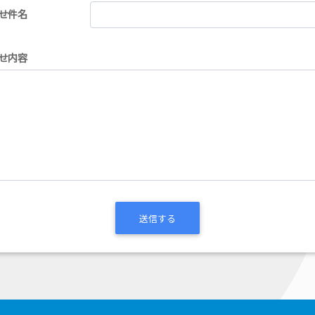
せ件名
せ内容
送信する